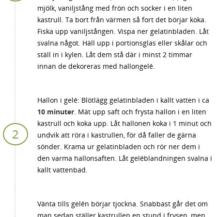
mjölk, vaniljstång med frön och socker i en liten
kastrull. Ta bort från värmen så fort det börjar koka.
Fiska upp vaniljstången. Vispa ner gelatinbladen. Låt
svalna något. Häll upp i portionsglas eller skålar och
ställ in i kylen. Låt dem stå där i minst 2 timmar
innan de dekoreras med hallongelé.
Hallon i gelé: Blötlägg gelatinbladen i kallt vatten i ca
10 minuter
. Mät upp saft och frysta hallon i en liten
kastrull och koka upp. Låt hallonen koka i 1 minut och
undvik att röra i kastrullen, för då faller de gärna
sönder. Krama ur gelatinbladen och rör ner dem i
den varma hallonsaften. Låt geléblandningen svalna i
kallt vattenbad.
Vänta tills gelén börjar tjockna. Snabbast går det om
man sedan ställer kastrullen en stund i frysen, men