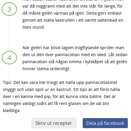
var då noggrann med att det inte står för länge, för
då måste gelén värmas på igen. Detta görs enklast
genom att ställa kastrullen i ett varmt vattenbad en
liten stund.
När gelén har blivit lagom trögflytande sprider man
den ut den över pannacottan med en sked. Låt sedan
pannacottan stå någon timma i kylskåpet så att gelén
hinner stelna ordentligt.
Tips: Det kan vara lite trixigt att hälla upp pannacottasmet
snyggt och utan spill ur en kastrull. Ett tips är att först hälla
över i en kanna med pip, för att kunna sikta bättre. Det är
nämligen väldigt svårt att få rent glasen om de väl blir
kladdiga.
Skriv ut receptet
Dela på facebook