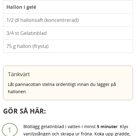
Hallon i gelé
1/2
dl hallonsaft (koncentrerad)
3/4
st Gelatinblad
75
g hallon (frysta)
Tänkvärt
Låt pannacottan stelna ordentligt innan du lägger på
hallonen.
GÖR SÅ HÄR:
Blötlägg gelatinblad i vatten i minst
5 minuter
. Klyv
vaniljstången och skrapa ur fröna. Koka upp grädde,