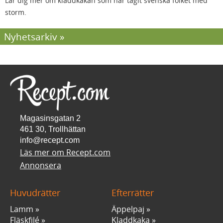
Lär dig mer om kladdkakan som har tagit svenska folket med
storm.
Nyhetsarkiv
Magasinsgatan 2
461 30, Trollhättan
info@recept.com
Läs mer om Recept.com
Annonsera
Huvudrätter
Efterrätter
Lamm
Äppelpaj
Fläskfilé
Kladdkaka