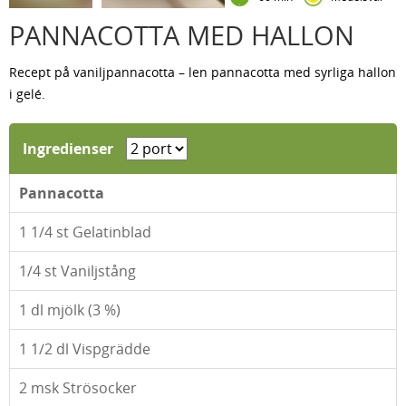
PANNACOTTA MED HALLON
Recept på vaniljpannacotta – len pannacotta med syrliga hallon
i gelé.
Ingredienser
Pannacotta
1 1/4
st Gelatinblad
1/4
st Vaniljstång
1
dl mjölk (3 %)
1 1/2
dl Vispgrädde
2
msk Strösocker