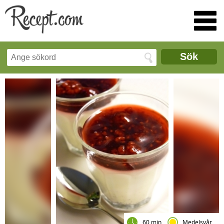
Sök
60 min
Medelsvår