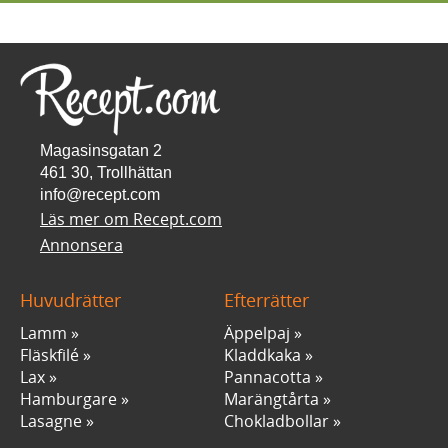
Magasinsgatan 2
461 30, Trollhättan
info@recept.com
Läs mer om Recept.com
Annonsera
Huvudrätter
Efterrätter
Lamm
Äppelpaj
Fläskfilé
Kladdkaka
Lax
Pannacotta
Hamburgare
Marängtårta
Lasagne
Chokladbollar