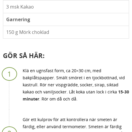
3
msk Kakao
Garnering
150
g Mörk choklad
GÖR SÅ HÄR:
Klä en ugnsfast form, ca 20×30 cm, med
bakplåtspapper. Smält smöret i en tjockbottnad, vid
kastrull. Rör ner vispgrädde, socker, sirap, siktad
kakao och vaniljsocker. Låt koka utan lock i cirka
15-30
minuter
. Rör om då och då.
Gör ett kulprov för att kontrollera när smeten är
färdig, eller använd termometer. Smeten är färdig