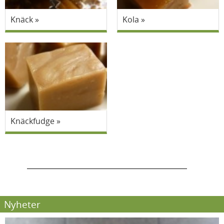
Knäck
Kola
Knäckfudge
Nyheter