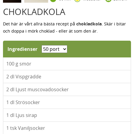
CHOKLADKOLA
Det här är vårt allra bästa recept på
chokladkola
. Skär i bitar
och doppa i mörk choklad - eller ät som den är.
Ingredienser
100
g smör
2
dl Vispgrädde
2
dl Ljust muscovadosocker
1
dl Strösocker
1
dl Ljus sirap
1
tsk Vaniljsocker