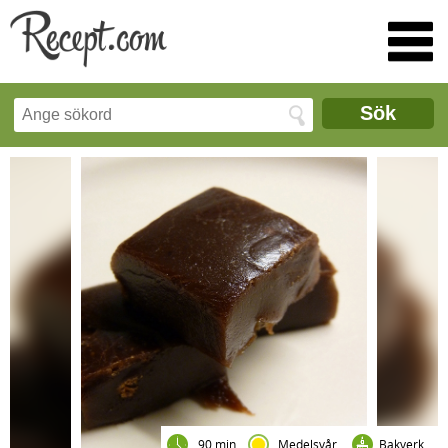
Sök
90 min
Medelsvår
Bakverk