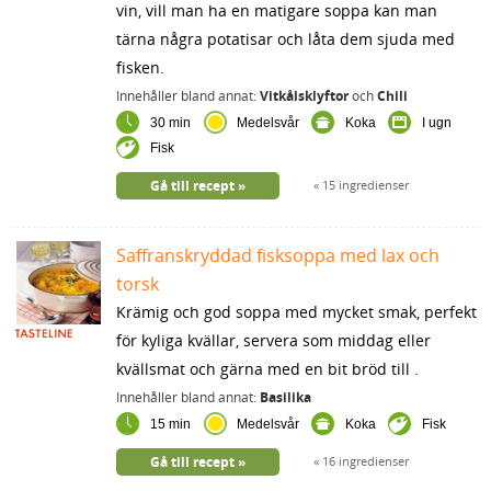
vin, vill man ha en matigare soppa kan man
tärna några potatisar och låta dem sjuda med
fisken.
Innehåller bland annat:
Vitkålsklyftor
och
Chili
30 min
Medelsvår
Koka
I ugn
Fisk
Gå till recept
15 ingredienser
Saffranskryddad fisksoppa med lax och
torsk
Krämig och god soppa med mycket smak, perfekt
för kyliga kvällar, servera som middag eller
kvällsmat och gärna med en bit bröd till .
Innehåller bland annat:
Basilika
15 min
Medelsvår
Koka
Fisk
Gå till recept
16 ingredienser