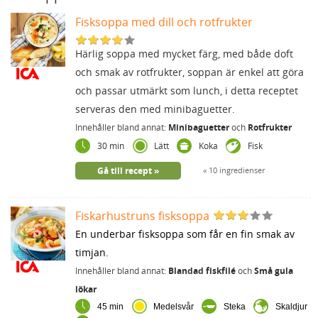
Fisksoppa med dill och rotfrukter
Härlig soppa med mycket färg, med både doft
och smak av rotfrukter, soppan är enkel att göra
och passar utmärkt som lunch, i detta receptet
serveras den med minibaguetter.
Innehåller bland annat:
Minibaguetter
och
Rotfrukter
30 min
Lätt
Koka
Fisk
Gå till recept
10 ingredienser
Fiskarhustruns fisksoppa
En underbar fisksoppa som får en fin smak av
timjan.
Innehåller bland annat:
Blandad fiskfilé
och
Små gula
lökar
45 min
Medelsvår
Steka
Skaldjur