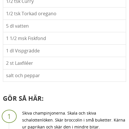
1/2
tsk Curry
1/2
tsk Torkad oregano
5
dl vatten
1 1/2
msk Fiskfond
1
dl Vispgrädde
2
st Laxfiléer
salt och peppar
GÖR SÅ HÄR:
Skiva champinjonerna. Skala och skiva
schalottenlöken. Skär broccolin i små buketter. Kärna
ur paprikan och skär den i mindre bitar.