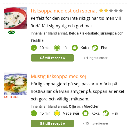
Fisksoppa med ost och spenat
Perfekt för den som inte riktigt har tid men vill
ändå få i sig nyttig och god mat.
Innehåller bland annat:
Kelda Fisk-&skaldjurssoppa
och
Fiskfilé
10 min
Lätt
Koka
Fisk
Gå till recept
4 ingredienser
Mustig fisksoppa med sej
Härlig soppa gjord på sej, passar utmärkt på
höstkvällar då kylan smyger på, soppan är enkel
och göra och väldigt mättsam.
Innehåller bland annat:
Olja
och
Morötter
45 min
Medelsvår
Koka
Fisk
Gå till recept
15 ingredienser