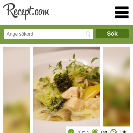
Sök
20 min
Lätt
Fisk