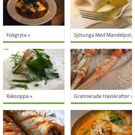
Fiskgryta
Sjötunga Med Mandelpotat
Räksoppa
Gratinerade Havskräftor