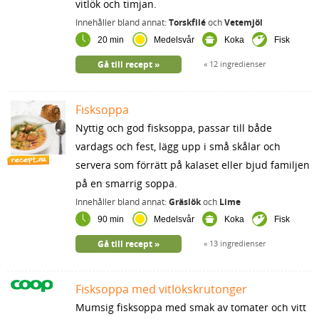
vitlök och timjan.
Innehåller bland annat:
Torskfilé
och
Vetemjöl
20 min
Medelsvår
Koka
Fisk
Gå till recept
12 ingredienser
Fisksoppa
Nyttig och god fisksoppa, passar till både
vardags och fest, lägg upp i små skålar och
servera som förrätt på kalaset eller bjud familjen
på en smarrig soppa.
Innehåller bland annat:
Gräslök
och
Lime
90 min
Medelsvår
Koka
Fisk
Gå till recept
13 ingredienser
Fisksoppa med vitlökskrutonger
Mumsig fisksoppa med smak av tomater och vitt