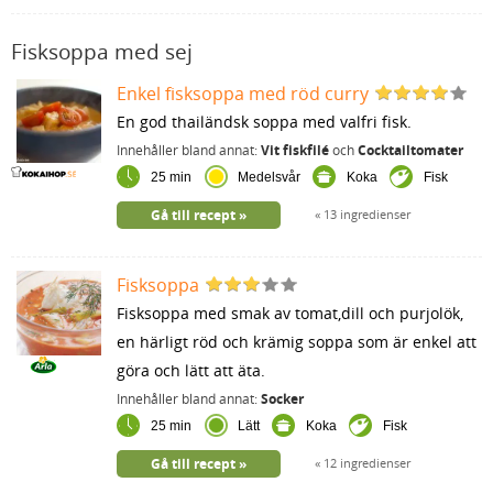
Fisksoppa med sej
Enkel fisksoppa med röd curry
En god thailändsk soppa med valfri fisk.
Innehåller bland annat:
Vit fiskfilé
och
Cocktailtomater
25 min
Medelsvår
Koka
Fisk
Gå till recept
13 ingredienser
Fisksoppa
Fisksoppa med smak av tomat,dill och purjolök,
en härligt röd och krämig soppa som är enkel att
göra och lätt att äta.
Innehåller bland annat:
Socker
25 min
Lätt
Koka
Fisk
Gå till recept
12 ingredienser