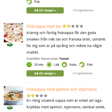
Fisk
Gå till recept
10 ingredienser
Fisksoppa med lax
Krämig och färdig fisksoppa får den goda
smaken från rökt lax och franska örter, utmärkt
för dig som är på språng och måste ha något
snabbt.
Innehåller bland annat:
Tomat
20 min
Lätt
Koka
Fisk
Gå till recept
5 ingredienser
Fisksoppa med apelsin och stjärnanis
En riktig smakrik soppa som är enkel att laga.
Kryddas med apelsin, stjärnanis, sambal oelek,