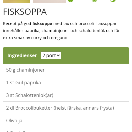
FISKSOPPA
Recept på god
fisksoppa
med lax och broccoli. Laxsoppan
innehåller paprika, champinjoner och schalottenlök och får
extra smak av curry och oregano.
Ingredienser
50
g chaminjoner
1
st Gul paprika
3
st Schalottenlök(ar)
2
dl Broccolibuketter (helst färska, annars frysta)
Olivolja