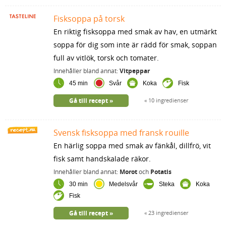
Fisksoppa på torsk
En riktig fisksoppa med smak av hav, en utmärkt
soppa för dig som inte är rädd för smak, soppan
full av vitlök, torsk och tomater.
Innehåller bland annat:
Vitpeppar
45 min
Svår
Koka
Fisk
Gå till recept
10 ingredienser
Svensk fisksoppa med fransk rouille
En härlig soppa med smak av fänkål, dillfrö, vit
fisk samt handskalade räkor.
Innehåller bland annat:
Morot
och
Potatis
30 min
Medelsvår
Steka
Koka
Fisk
Gå till recept
23 ingredienser