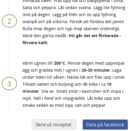
Finhacka löken. Fräs upp lök och babyspenat i smör.
Salta och peppra. Låt sedan svalna. Lägg lite fyllning
mitt på degen. Lägg på filén och ös upp fyllning
ovanpå och på sidorna. Försök att fördela det jämnt.
Rulla ihop degen och nyp ihop skarven ordentligt.
Vänd den gärna nedåt.
Hit går det att förbereda -
förvara kallt.
Värm ugnen till
200°C
. Pensla degen med uppvispat
ägg och grädda mitt i ugnen i
20-30 minuter
. Laga
under tiden till såsen. Hacka lök och fräs upp i smör.
Tillsätt vatten och buljong och låt koka i ca
10
minuter
. Sila av. Smält smör i kastrullen och vispa i
mjöl. Häll i fond och vispgrädde. Låt koka upp och
smaka sedan av med soja, salt och peppar.
Skriv ut receptet
Dela på facebook