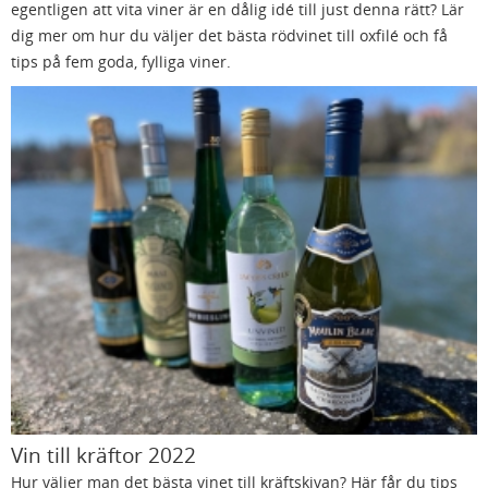
egentligen att vita viner är en dålig idé till just denna rätt? Lär
dig mer om hur du väljer det bästa rödvinet till oxfilé och få
tips på fem goda, fylliga viner.
Vin till kräftor 2022
Hur väljer man det bästa vinet till kräftskivan? Här får du tips