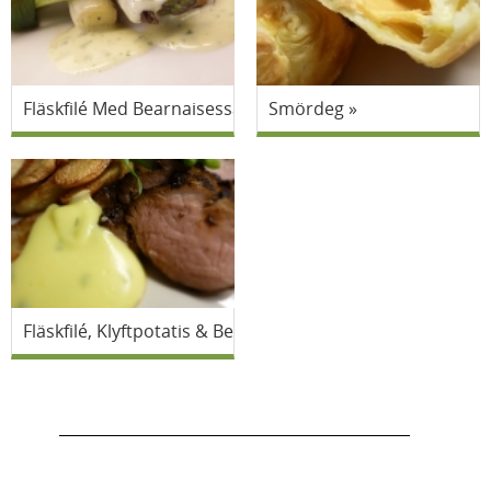
Fläskfilé Med Bearnaisessås Och Grönsaker
Smördeg
Fläskfilé, Klyftpotatis & Bearnaisesås