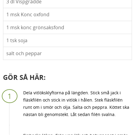
3
dl Vispgrädde
1
msk Konc oxfond
1
msk konc grönsaksfond
1
tsk soja
salt och peppar
GÖR SÅ HÄR:
Dela vitlöksklyftorna på längden. Stick små jack i
fläskfilén och stick in vitlök i hålen. Stek fläskfilén
runt om i smör och olja. Salta och peppra. Köttet ska
nästan bli genomstekt. Låt sedan filén svalna.