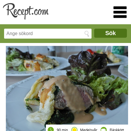
Sök
90 min
Medelsvår
Fläskkött