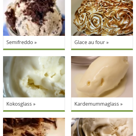
Semifreddo
Glace au four
Kokosglass
Kardemummaglass