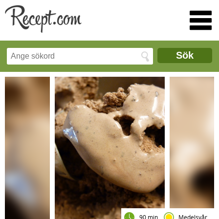
Sök
90 min
Medelsvår