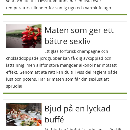
veta och lite till. Dessutom finns här en lista över
temperaturskillnader för vanlig ugn och varmluftsugn.
Maten som ger ett
bättre sexliv
Ett glas förförisk champagne och
chokladdoppade jordgubbar kan få dig avkopplad och
lättsinnig, men alltför stora mängder alkohol har motsatt
effekt. Genom att äta rätt kan du till viss del reglera både
lust och potens. Här är maten som får din sexlust att
sprudla!
Bjud på en lyckad
buffé
Att bjuda på buffé är tacksamt - särskilt