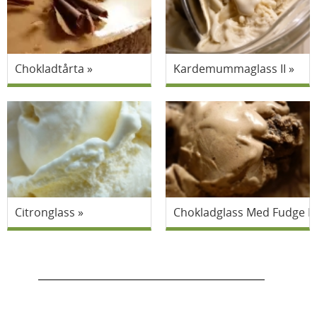
Chokladtårta
Kardemummaglass II
Citronglass
Chokladglass Med Fudge B