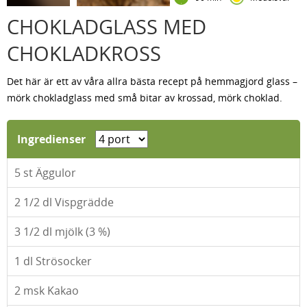
CHOKLADGLASS MED
CHOKLADKROSS
Det här är ett av våra allra bästa recept på hemmagjord glass –
mörk chokladglass med små bitar av krossad, mörk choklad.
Ingredienser
5
st Äggulor
2 1/2
dl Vispgrädde
3 1/2
dl mjölk (3 %)
1
dl Strösocker
2
msk Kakao