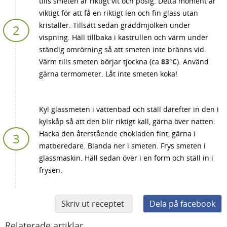
tills smeten är riktigt vit och pösig. Detta moment är
viktigt för att få en riktigt len och fin glass utan
kristaller. Tillsätt sedan gräddmjölken under
vispning. Häll tillbaka i kastrullen och värm under
ständig omrörning så att smeten inte bränns vid.
Värm tills smeten börjar tjockna (ca
83°C
). Använd
gärna termometer. Låt inte smeten koka!
Kyl glassmeten i vattenbad och ställ därefter in den i
kylskåp så att den blir riktigt kall, gärna över natten.
Hacka den återstående chokladen fint, gärna i
matberedare. Blanda ner i smeten. Frys smeten i
glassmaskin. Häll sedan över i en form och ställ in i
frysen.
Skriv ut receptet
Dela på facebook
Relaterade artiklar