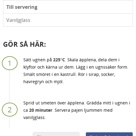
Till servering
Vaniljglass
GÖR SÅ HÄR:
Sätt ugnen på
225°C
. Skala äpplena, dela dem i
klyftor och kärna ur dem. Lägg i en ugnssäker form.
Smält smöret i en kastrull. Rör i sirap, socker,
havregryn och mjöl.
Sprid ut smeten över äpplena. Grädda mitt i ugnen i
ca
20 minuter
. Servera pajen ljummen med
vaniljglass.