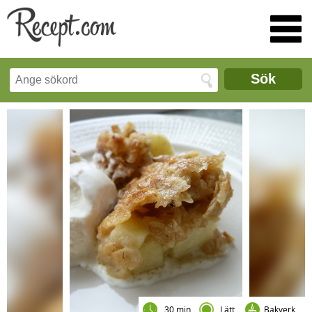
Sök
30 min
Lätt
Bakverk