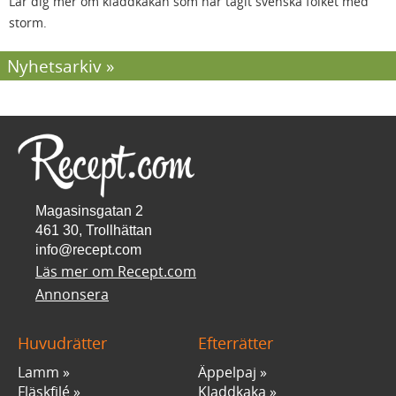
Lär dig mer om kladdkakan som har tagit svenska folket med
storm.
Nyhetsarkiv
Magasinsgatan 2
461 30, Trollhättan
info@recept.com
Läs mer om Recept.com
Annonsera
Huvudrätter
Efterrätter
Lamm
Äppelpaj
Fläskfilé
Kladdkaka