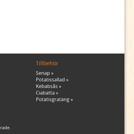
Tillbehör
Senap
Potatissallad
Kebabsås
Ciabatta
Potatisgratäng
erade.