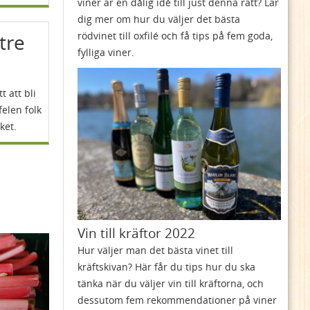
viner är en dålig idé till just denna rätt? Lär
dig mer om hur du väljer det bästa
rödvinet till oxfilé och få tips på fem goda,
ttre
fylliga viner.
t att bli
felen folk
ket.
Vin till kräftor 2022
Hur väljer man det bästa vinet till
kräftskivan? Här får du tips hur du ska
tänka när du väljer vin till kräftorna, och
dessutom fem rekommendationer på viner