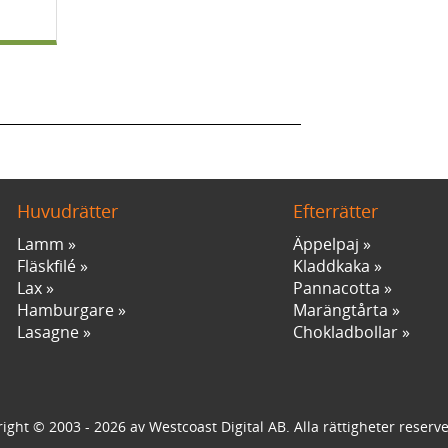
Huvudrätter
Efterrätter
Lamm
Äppelpaj
Fläskfilé
Kladdkaka
Lax
Pannacotta
Hamburgare
Marängtårta
Lasagne
Chokladbollar
ight © 2003 - 2026 av Westcoast Digital AB. Alla rättigheter reserv