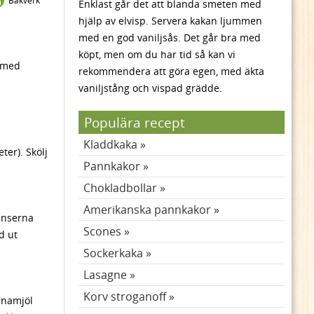
Bakverk
Enklast går det att blanda smeten med
hjälp av elvisp. Servera kakan ljummen
med en god vaniljsås. Det går bra med
köpt, men om du har tid så kan vi
s med
rekommendera att göra egen, med äkta
vaniljstång och vispad grädde.
Populära recept
Kladdkaka
ter). Skölj
Pannkakor
Chokladbollar
Amerikanska pannkakor
enserna
Scones
d ut
Sockerkaka
Lasagne
Korv stroganoff
enamjöl