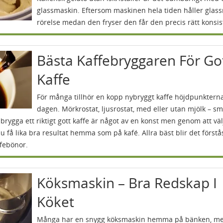
glassmaskin. Eftersom maskinen hela tiden håller glas
rörelse medan den fryser den får den precis rätt konsis
Bästa Kaffebryggaren För Go
Kaffe
För många tillhör en kopp nybryggt kaffe höjdpunktern
dagen. Mörkrostat, ljusrostat, med eller utan mjölk – s
 brygga ett riktigt gott kaffe är något av en konst men genom att väl
 få lika bra resultat hemma som på kafé. Allra bäst blir det först
febönor.
Köksmaskin – Bra Redskap I
Köket
Många har en snygg köksmaskin hemma på bänken, m