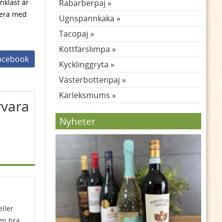
Enklast är
Rabarberpaj
rvera med
Ugnspannkaka
Tacopaj
Köttfärslimpa
facebook
Kycklinggryta
Västerbottenpaj
Kärleksmums
rvara
Nyheter
eller
 en bra