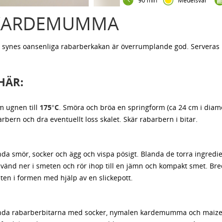
90 min
Medelsvår
 KARDEMUMMA
ill synes oansenliga rabarberkakan är överrumplande god. Servera
HÄR:
m ugnen till
175°C
. Smöra och bröa en springform (ca 24 cm i diame
rbern och dra eventuellt loss skalet. Skär rabarbern i bitar.
nda smör, socker och ägg och vispa pösigt. Blanda de torra ingredi
vänd ner i smeten och rör ihop till en jämn och kompakt smet. Bre
en i formen med hjälp av en slickepott.
nda rabarberbitarna med socker, nymalen kardemumma och maiz