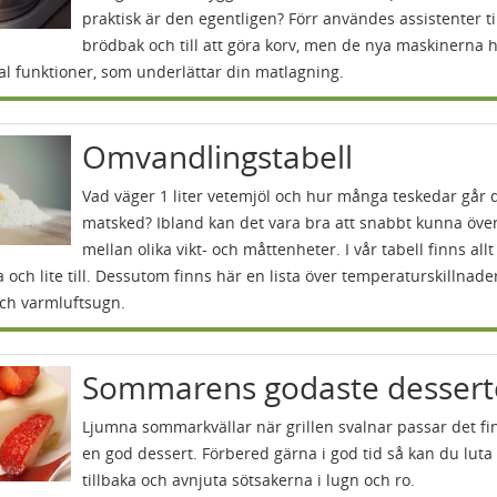
praktisk är den egentligen? Förr användes assistenter ti
brödbak och till att göra korv, men de nya maskinerna h
al funktioner, som underlättar din matlagning.
Omvandlingstabell
Vad väger 1 liter vetemjöl och hur många teskedar går 
matsked? Ibland kan det vara bra att snabbt kunna öve
mellan olika vikt- och måttenheter. I vår tabell finns all
 och lite till. Dessutom finns här en lista över temperaturskillnader
och varmluftsugn.
Sommarens godaste dessert
Ljumna sommarkvällar när grillen svalnar passar det f
en god dessert. Förbered gärna i god tid så kan du luta
tillbaka och avnjuta sötsakerna i lugn och ro.