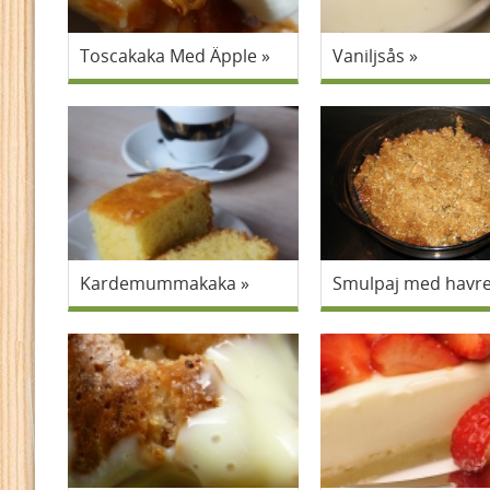
Toscakaka Med Äpple
Vaniljsås
Kardemummakaka
Smulpaj med havr