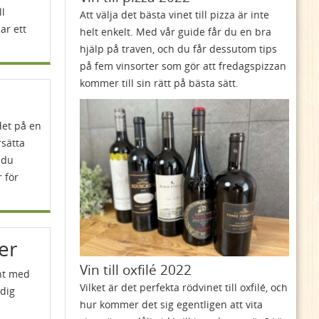
ll
Att välja det bästa vinet till pizza är inte
ar ett
helt enkelt. Med vår guide får du en bra
hjälp på traven, och du får dessutom tips
på fem vinsorter som gör att fredagspizzan
kommer till sin rätt på bästa sätt.
det på en
rsätta
t du
 för
er
Vin till oxfilé 2022
int med
Vilket är det perfekta rödvinet till oxfilé, och
 dig
hur kommer det sig egentligen att vita