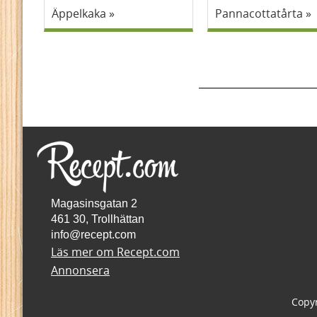
Äppelkaka
Pannacottatårta
Magasinsgatan 2
461 30, Trollhättan
info@recept.com
Läs mer om Recept.com
Annonsera
Copyr