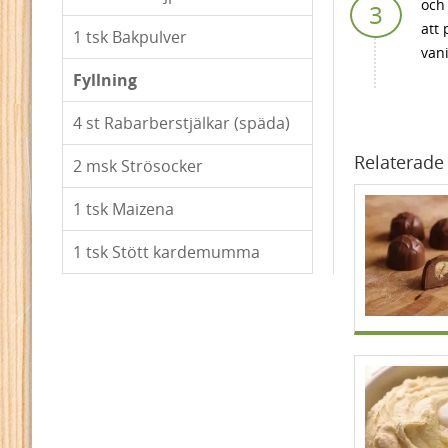
och
att 
1
tsk Bakpulver
vani
Fyllning
4
st Rabarberstjälkar (späda)
Relaterade 
2
msk Strösocker
1
tsk Maizena
1
tsk Stött kardemumma