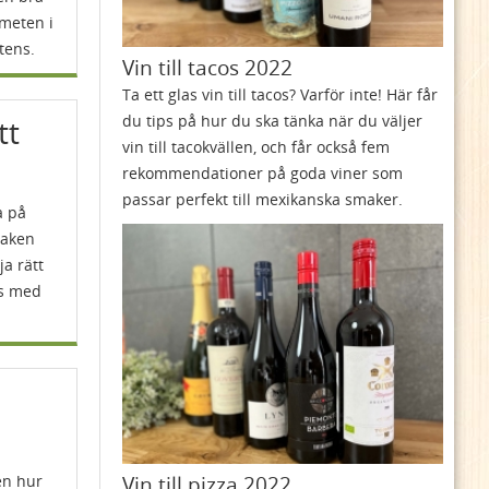
smeten i
tens.
Vin till tacos 2022
Ta ett glas vin till tacos? Varför inte! Här får
du tips på hur du ska tänka när du väljer
tt
vin till tacokvällen, och får också fem
rekommendationer på goda viner som
passar perfekt till mexikanska smaker.
a på
maken
ja rätt
ås med
Vin till pizza 2022
en hur