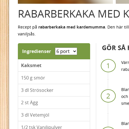
RABARBERKAKA MED
Recept på
rabarberkaka med kardemumma
. Den här t
vaniljsås.
GÖR SÅ 
Ingredienser
Vär
Kaksmet
raba
150
g smör
Bla
3
dl Strösocker
och 
2
st Ägg
smet
3
dl Vetemjöl
Bla
1/2
tsk Vaniljpulver