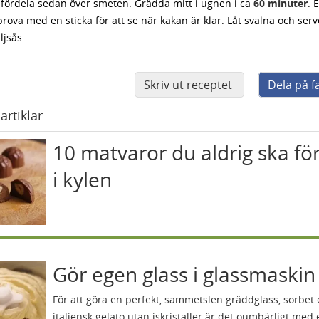
 fördela sedan över smeten. Grädda mitt i ugnen i ca
60 minuter
. 
prova med en sticka för att se när kakan är klar. Låt svalna och se
ljsås.
Skriv ut receptet
Dela på 
artiklar
10 matvaror du aldrig ska fö
i kylen
Gör egen glass i glassmaskin
För att göra en perfekt, sammetslen gräddglass, sorbet 
italiensk gelato utan iskristaller är det oumbärligt med