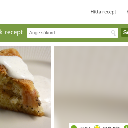
Hitta recept
k recept
S