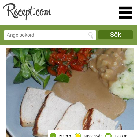
Sök
60 min
Medelsvår
Fläskkött