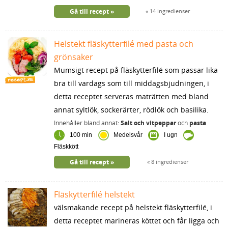
Gå till recept
14 ingredienser
Helstekt fläskytterfilé med pasta och
grönsaker
Mumsigt recept på fläskytterfilé som passar lika
bra till vardags som till middagsbjudningen, i
detta receptet serveras maträtten med bland
annat syltlök, sockerärter, rödlök och basilika.
Innehåller bland annat:
Salt och vitpeppar
och
pasta
100 min
Medelsvår
I ugn
Fläskkött
Gå till recept
8 ingredienser
Fläskytterfilé helstekt
välsmakande recept på helstekt fläskytterfilé, i
detta receptet marineras köttet och får ligga och