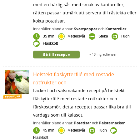
med en härlig sås med smak av kantareller,
rätten passar utmärk att servera till råstekta eller
kokta potatisar.
Innehåller bland annat:
Svartpeppar
och
Kantareller
35 min
Medelsvår
Steka
I ugn
Fläskkött
Gå till recept
13 ingredienser
Helstekt fläskytterfilé med rostade
rotfrukter och
Läckert och välsmakande recept på helstekt
fläskytterfilé med rostade rotfrukter och
färskostsmör, detta receptet passar lika bra till
vardags som till kalaset.
Innehåller bland annat:
Potatisar
och
Palsternackor
45 min
Medelsvår
I ugn
Fläskkött