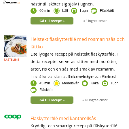
nästintill sköter sig själv i ugnen.
60 min
Lätt
I ugn
Fläskkött
Gå till recept
4 ingredienser
Helstekt fläskytterfilé med rosmarinsås och
lättko
Lite lyxigare recept på helstekt fläskytterfilé, i
detta receptet serveras rätten med morötter,
ärtor, ris och en sås med smak av rosmarin.
Innehåller bland annat:
Balsamvinäger
och
Marinad
45 min
Medelsvår
Koka
I ugn
Fläskkött
Gå till recept
18 ingredienser
Fläskytterfilé med kantarellsås
Kryddigt och smarrigt recept på fläskytterfilé