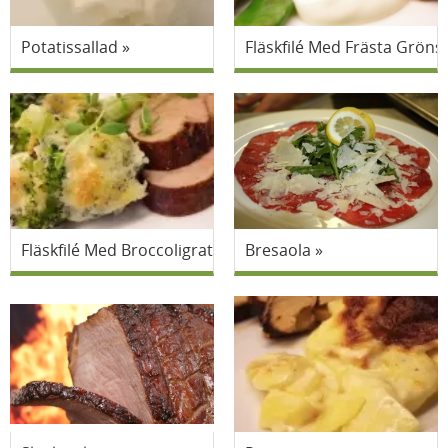
Potatissallad
Fläskfilé Med Frästa Gröns
Fläskfilé Med Broccoligratäng
Bresaola