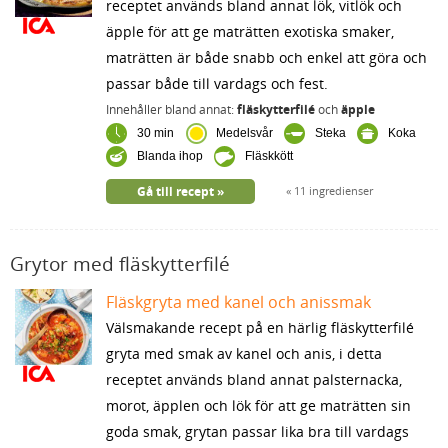
receptet används bland annat lök, vitlök och
äpple för att ge maträtten exotiska smaker,
maträtten är både snabb och enkel att göra och
passar både till vardags och fest.
Innehåller bland annat:
fläskytterfilé
och
äpple
30 min
Medelsvår
Steka
Koka
Blanda ihop
Fläskkött
Gå till recept
11 ingredienser
Grytor med fläskytterfilé
Fläskgryta med kanel och anissmak
Välsmakande recept på en härlig fläskytterfilé
gryta med smak av kanel och anis, i detta
receptet används bland annat palsternacka,
morot, äpplen och lök för att ge maträtten sin
goda smak, grytan passar lika bra till vardags