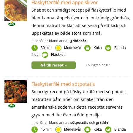
Fläskytterfilé med äppelskivor
Snabbt och smidigt recept på fläskytterfilé med
bland annat äppelskivor och en krämig gräddsås,
denna maträtt är klar att servera på ett kick och
uppskattas av både stora som små.
Innehåller bland annat:
gräddsås
30 min
Medelsvår
Koka
Blanda
ihop
Fläskkött
Gå till recept
5 ingredienser
Fläskytterfilé med sötpotatis
Smarrigt recept på fläskytterfilé med sötpotatis,
maträtten påminner om smaker från den
amerikanska södern, i detta receptet serveras
grytan med lite överströdd persilja.
Innehåller bland annat:
sötpotatis
och
grädde
45 min
Medelsvår
Koka
Blanda