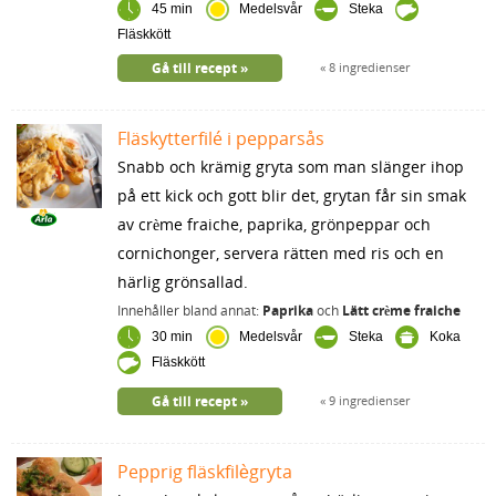
45 min
Medelsvår
Steka
Fläskkött
Gå till recept
8 ingredienser
Fläskytterfilé i pepparsås
Snabb och krämig gryta som man slänger ihop
på ett kick och gott blir det, grytan får sin smak
av crème fraiche, paprika, grönpeppar och
cornichonger, servera rätten med ris och en
härlig grönsallad.
Innehåller bland annat:
Paprika
och
Lätt crème fraiche
30 min
Medelsvår
Steka
Koka
Fläskkött
Gå till recept
9 ingredienser
Pepprig fläskfilègryta