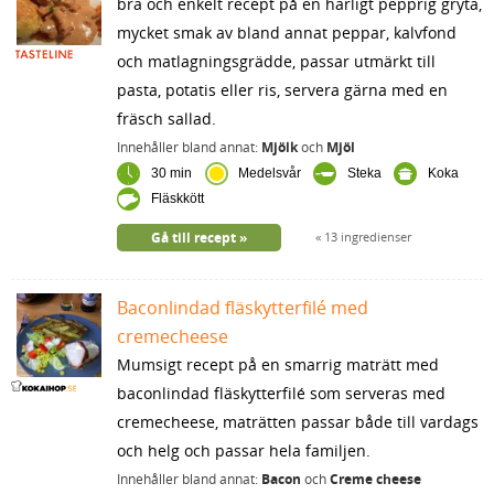
bra och enkelt recept på en härligt pepprig gryta,
mycket smak av bland annat peppar, kalvfond
och matlagningsgrädde, passar utmärkt till
pasta, potatis eller ris, servera gärna med en
fräsch sallad.
Innehåller bland annat:
Mjölk
och
Mjöl
30 min
Medelsvår
Steka
Koka
Fläskkött
Gå till recept
13 ingredienser
Baconlindad fläskytterfilé med
cremecheese
Mumsigt recept på en smarrig maträtt med
baconlindad fläskytterfilé som serveras med
cremecheese, maträtten passar både till vardags
och helg och passar hela familjen.
Innehåller bland annat:
Bacon
och
Creme cheese