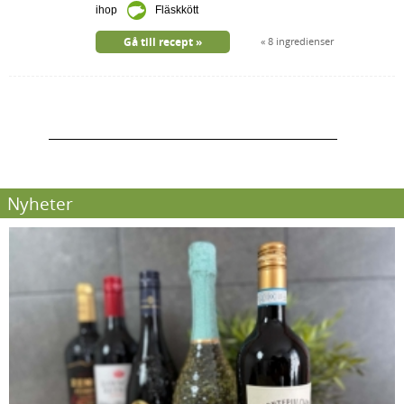
ihop
Fläskkött
Gå till recept
8 ingredienser
Nyheter