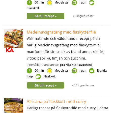
60 min
Medelsvår
I ugn
Fläskkött
Gå till recept
3 ingredienser
Medelhavsgratäng med fläskytterfilé
Välsmakande och väldoftande recept på en
härlig Medelhavsgratäng med fläskytterfilé,
maträtten får sin smak av bland annat rödlök,
vitlök, paprika, timjan och zucchini.
Innehåller bland annat:
paprikor
och
zucchini
60 min
Medelsvår
I ugn
Blanda
ihop
Fläskkött
Gå till recept
10 ingredienser
Africana på fläskkött med curry
Härligt recept på fläskytterfilé med curry, i detta