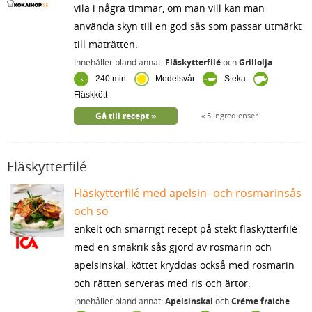
vila i några timmar, om man vill kan man
använda skyn till en god sås som passar utmärkt
till maträtten.
Innehåller bland annat:
Fläskytterfilé
och
Grillolja
240 min
Medelsvår
Steka
Fläskkött
Gå till recept
5 ingredienser
Fläskytterfilé
Fläskytterfilé med apelsin- och rosmarinsås
och so
enkelt och smarrigt recept på stekt fläskytterfilé
med en smakrik sås gjord av rosmarin och
apelsinskal, köttet kryddas också med rosmarin
och rätten serveras med ris och ärtor.
Innehåller bland annat:
Apelsinskal
och
Créme fraiche