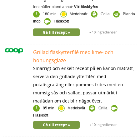
Innehåller bland annat:
Vitlöksklyfta
180 min
Medelsvår
Grilla
Blanda
ihop
Fläskkött
Gå till recept
10 ingredienser
Grillad fläskytterfilé med lime- och
honungsglaze
Smarrigt och enkelt recept på en kanon maträtt,
servera den grillade ytterfilén med
potatisgratäng eller pommes frites med en
mumsig sås och sallad, passar utmärkt i
matlådan om det blir något över.
85 min
Medelsvår
Grilla
Fläskkött
Gå till recept
10 ingredienser