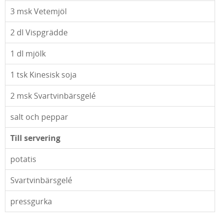
3
msk Vetemjöl
2
dl Vispgrädde
1
dl mjölk
1
tsk Kinesisk soja
2
msk Svartvinbärsgelé
salt och peppar
Till servering
potatis
Svartvinbärsgelé
pressgurka