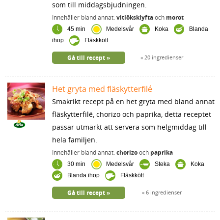
som till middagsbjudningen.
Innehåller bland annat:
vitlöksklyfta
och
morot
45 min
Medelsvår
Koka
Blanda
ihop
Fläskkött
Gå till recept
20 ingredienser
Het gryta med fläskytterfilé
Smakrikt recept på en het gryta med bland annat
fläskytterfilé, chorizo och paprika, detta receptet
passar utmärkt att servera som helgmiddag till
hela familjen.
Innehåller bland annat:
chorizo
och
paprika
30 min
Medelsvår
Steka
Koka
Blanda ihop
Fläskkött
Gå till recept
6 ingredienser