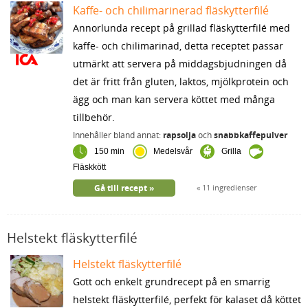
Kaffe- och chilimarinerad fläskytterfilé
Annorlunda recept på grillad fläskytterfilé med
kaffe- och chilimarinad, detta receptet passar
utmärkt att servera på middagsbjudningen då
det är fritt från gluten, laktos, mjölkprotein och
ägg och man kan servera köttet med många
tillbehör.
Innehåller bland annat:
rapsolja
och
snabbkaffepulver
150 min
Medelsvår
Grilla
Fläskkött
Gå till recept
11 ingredienser
Helstekt fläskytterfilé
Helstekt fläskytterfilé
Gott och enkelt grundrecept på en smarrig
helstekt fläskytterfilé, perfekt för kalaset då köttet