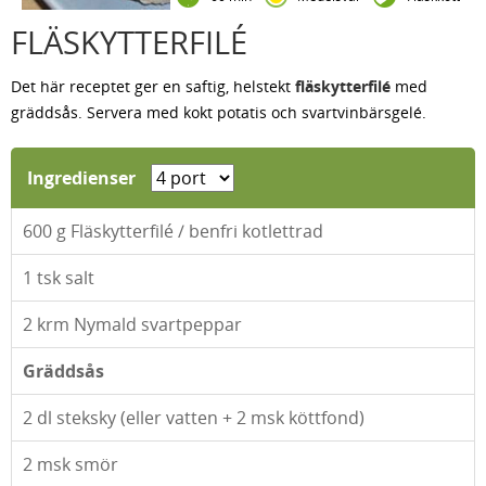
FLÄSKYTTERFILÉ
Det här receptet ger en saftig, helstekt
fläskytterfilé
med
gräddsås. Servera med kokt potatis och svartvinbärsgelé.
Ingredienser
600
g Fläskytterfilé / benfri kotlettrad
1
tsk salt
2
krm Nymald svartpeppar
Gräddsås
2
dl steksky (eller vatten + 2 msk köttfond)
2
msk smör