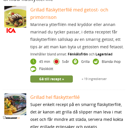
Grillad fläskytterfilé med getost- och
primörrison
Marinera ytterfilén med kryddor eller annan
marinad du tycker passar, i detta receptet får
fläskytterfilén sällskap av en smarrig getost, ett
tips är att man kan byta ut getosten med fetaost.
Innehåller bland annat:
Fänkålsfrön
och
Lagerblad
45 min
Svår
Grilla
Blanda ihop
Fläskkött
Gå till recept
19 ingredienser
Grillad hel fläskytterfilé
Super enkelt recept på en smarrig fläskytterfilé,
det är kanon att grilla då slipper man leva i mat
oset och får mindre att städa, servera med kokta
eller grillade grönsaker och potatis.