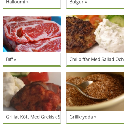
Halloumi
Bulgur
Biff
Chilibiffar Med Sallad Och T
Grillat Kött Med Grekisk Sallad Och Potatissallad
Grillkrydda