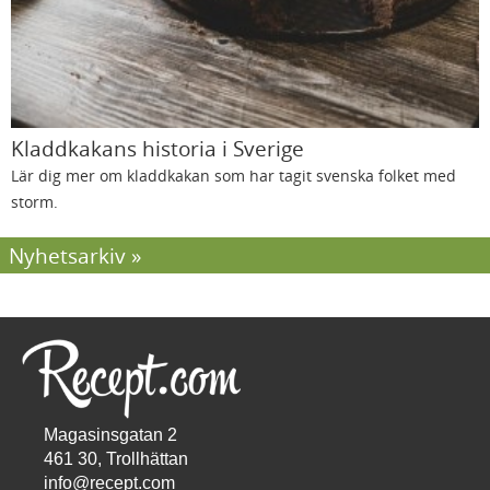
Kladdkakans historia i Sverige
Lär dig mer om kladdkakan som har tagit svenska folket med
storm.
Nyhetsarkiv
Magasinsgatan 2
461 30, Trollhättan
info@recept.com