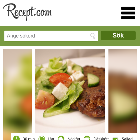
Sök
30 min
Lätt
Nötkött
Fläskkött
Sallad