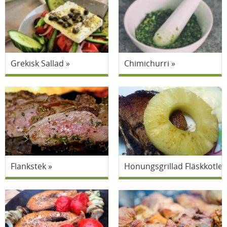
Grekisk Sallad
Chimichurri
Flankstek
Honungsgrillad Fläskkotlet