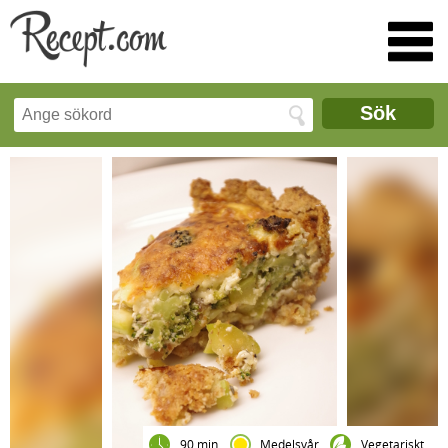
Sök
90 min
Medelsvår
Vegetariskt