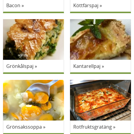
Bacon
Köttfärspaj
Grönkålspaj
Kantarellpaj
Grönsakssoppa
Rotfruktsgratäng