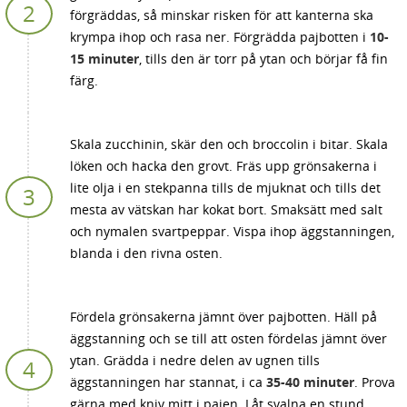
förgräddas, så minskar risken för att kanterna ska
krympa ihop och rasa ner. Förgrädda pajbotten i
10-
15 minuter
, tills den är torr på ytan och börjar få fin
färg.
Skala zucchinin, skär den och broccolin i bitar. Skala
löken och hacka den grovt. Fräs upp grönsakerna i
lite olja i en stekpanna tills de mjuknat och tills det
mesta av vätskan har kokat bort. Smaksätt med salt
och nymalen svartpeppar. Vispa ihop äggstanningen,
blanda i den rivna osten.
Fördela grönsakerna jämnt över pajbotten. Häll på
äggstanning och se till att osten fördelas jämnt över
ytan. Grädda i nedre delen av ugnen tills
äggstanningen har stannat, i ca
35-40 minuter
. Prova
gärna med kniv mitt i pajen. Låt svalna en stund