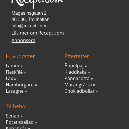
Magasinsgatan 2
461 30, Trollhättan
info@recept.com
Läs mer om Recept.com
Annonsera
Huvudrätter
Efterrätter
Lamm
Äppelpaj
Fläskfilé
Kladdkaka
Lax
Pannacotta
Hamburgare
Marängtårta
Lasagne
Chokladbollar
Tillbehör
Senap
Potatissallad
Kebabsås