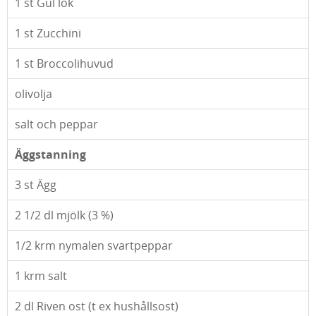
1
st Gul lök
1
st Zucchini
1
st Broccolihuvud
olivolja
salt och peppar
Äggstanning
3
st Ägg
2 1/2
dl mjölk (3 %)
1/2
krm nymalen svartpeppar
1
krm salt
2
dl Riven ost (t ex hushållsost)