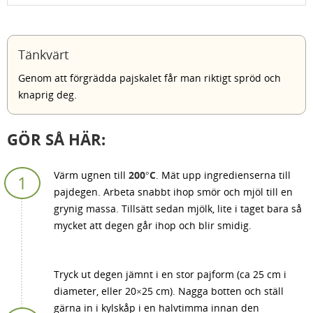
Tänkvärt
Genom att förgrädda pajskalet får man riktigt spröd och
knaprig deg.
GÖR SÅ HÄR:
Värm ugnen till
200°C
. Mät upp ingredienserna till
pajdegen. Arbeta snabbt ihop smör och mjöl till en
grynig massa. Tillsätt sedan mjölk, lite i taget bara så
mycket att degen går ihop och blir smidig.
Tryck ut degen jämnt i en stor pajform (ca 25 cm i
diameter, eller 20×25 cm). Nagga botten och ställ
gärna in i kylskåp i en halvtimma innan den