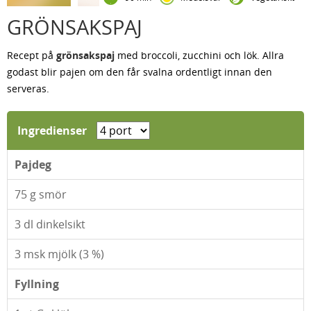
GRÖNSAKSPAJ
Recept på
grönsakspaj
med broccoli, zucchini och lök. Allra
godast blir pajen om den får svalna ordentligt innan den
serveras.
Ingredienser
Pajdeg
75
g smör
3
dl dinkelsikt
3
msk mjölk (3 %)
Fyllning